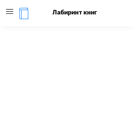
Перейти
к
Лабиринт книг
содержанию