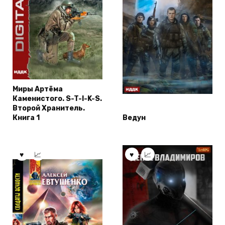
Миры Артёма
Каменистого. S-T-I-K-S.
Второй Хранитель.
Книга 1
Ведун