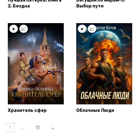
Лучшая пятёрка. Книга
Бегущий по мирам-3.
2. Бездна
Выбор пути
Хранитель сфер
Облачные Люди
1
…
13
→