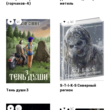
(горчаков-4)
метель
S-T-I-K-S Северный
Тень души 3
регион