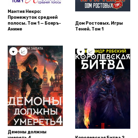
Мантия Некро:
Промежуток средней
полосы. Том 1 — Бояръ-
Дом Ростовых. Игры
Аниме
Теней. Том 1
Демоны должны
умереть 4
Королевская Битва 2