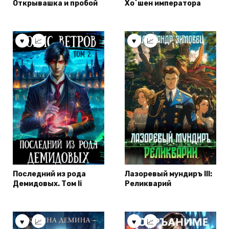
Открывашка и пробой
Хо`шен императора
Последний из рода
Лазоревый мундиръ lll:
Демидовых. Том Ii
Реликварий