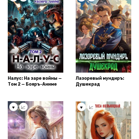
Налус: На заре войны —
Лазоревый мундиръ:
Том 2 — Бояръ-Аниме
Душекрад