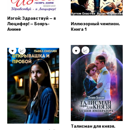
Изгой: Здравствуй — я
Люцифер! — Бояръ-
Иллюзорный чемпион.
Аниме
Книга 1
Талисман для князя.