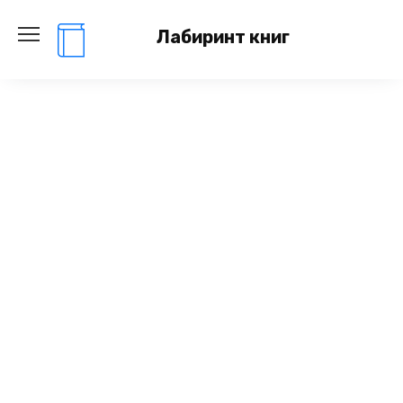
Перейти
к
Лабиринт книг
содержанию