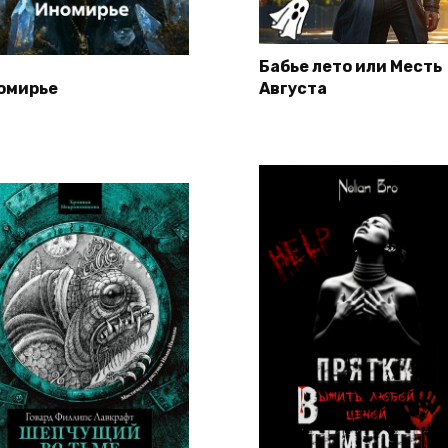
Бабье лето или Месть
омирье
Августа