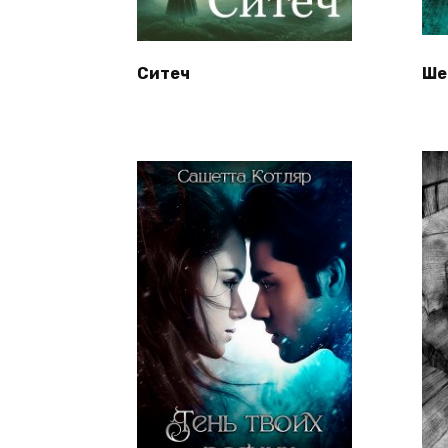
Ситеч
Ше