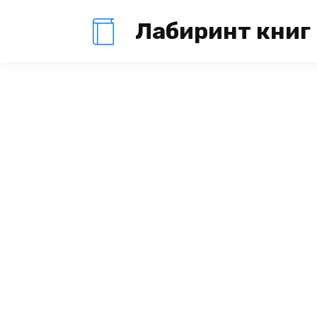
Перейти
Лабиринт книг
к
содержанию