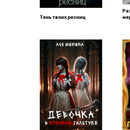
Ра
Тень твоих ресниц
ме