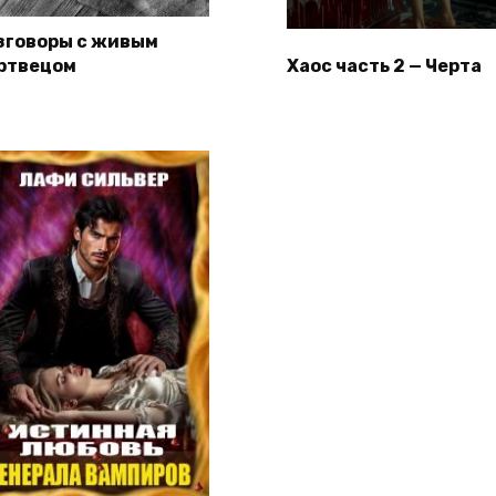
зговоры с живым
ртвецом
Хаос часть 2 — Черта