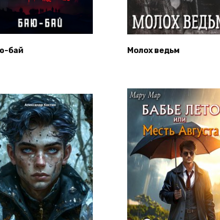
ю-бай
Молох ведьм