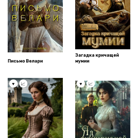
Загадка кричащей
Письмо Велари
мумии