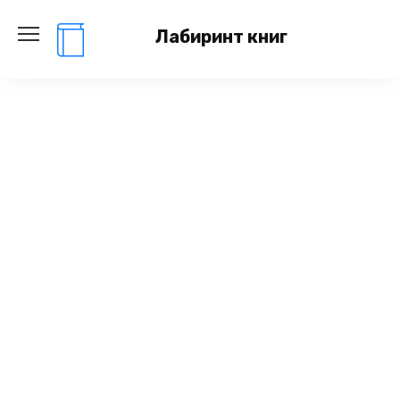
Перейти
к
Лабиринт книг
содержанию