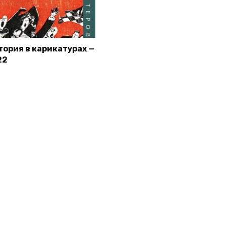
тория в карикатурах —
22