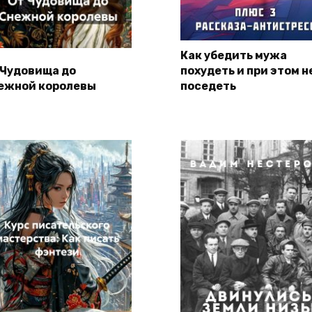
Как убедить мужа
 Чудовища до
похудеть и при этом н
ежной королевы
поседеть