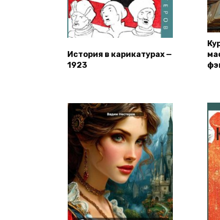
Ку
История в карикатурах —
ма
1923
фэ