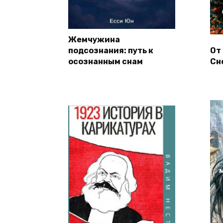
Жемчужина
подсознания: путь к
От
осознанным снам
Сн