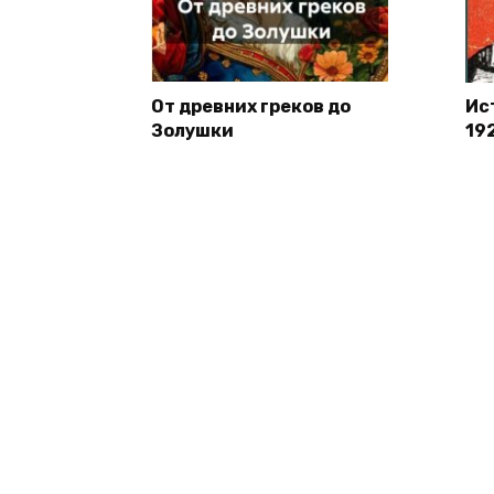
От древних греков до
Ис
Золушки
19
© 2026 Книги