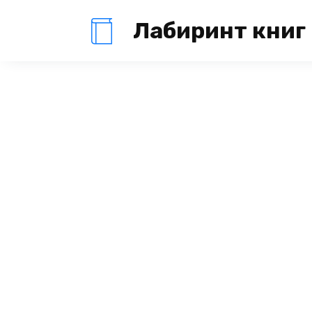
Перейти
Лабиринт книг
к
содержанию