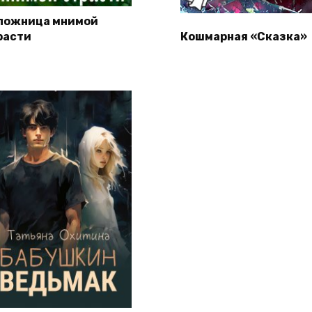
ложница мнимой
расти
Кошмарная «Сказка»