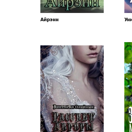
Айрэнн
Ун