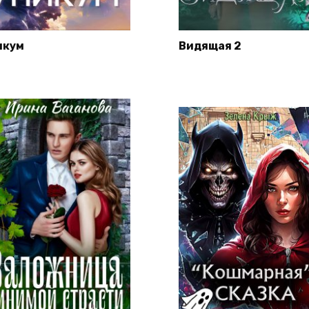
икум
Видящая 2