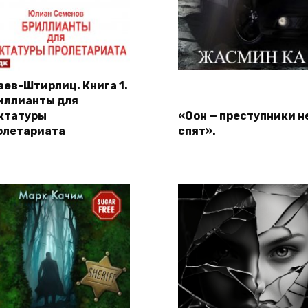
аев-Штирлиц. Книга 1.
иллианты для
ктатуры
«Оон — преступники н
олетариата
спят».