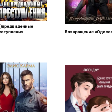
е)предвиденные
еступления
Возвращение «Одисс