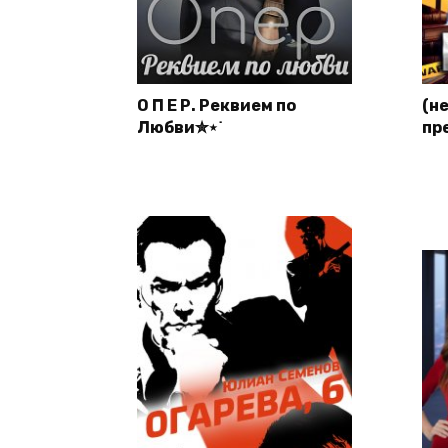
О П Е Р. Реквием по
(н
Любви✮⋆˙
пр