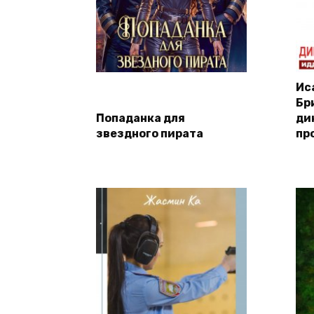
Ис
Бр
Попаданка для
ди
звездного пирата
пр