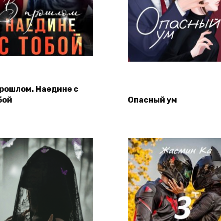
прошлом. Наедине с
бой
Опасный ум