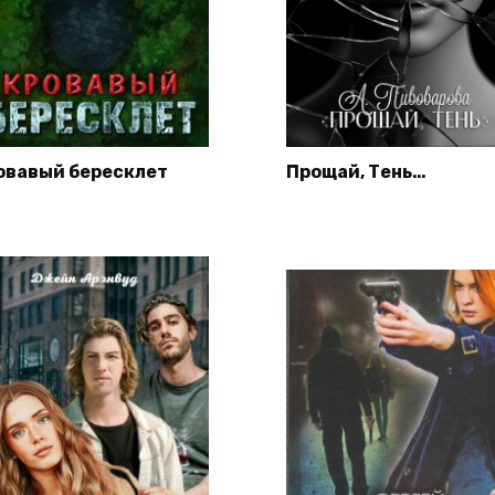
овавый бересклет
Прощай, Тень…