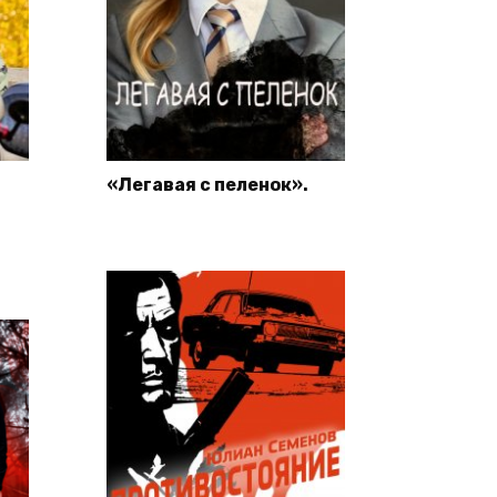
«Легавая с пеленок».