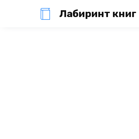
Перейти
Лабиринт книг
к
содержанию