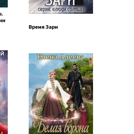
о.
ни
Время Зари