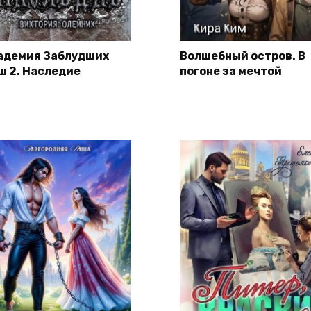
адемия Заблудших
Волшебный остров. В
ш 2. Наследие
погоне за мечтой