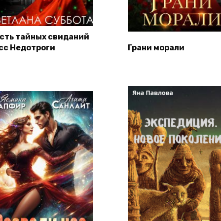
сть тайных свиданий
сс Недотроги
Грани морали