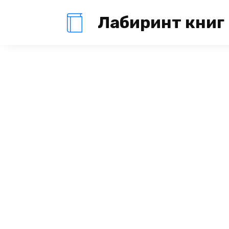
Перейти
Лабиринт книг
к
содержанию