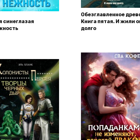
Обезглавленное древ
я синеглазая
Книга пятая. И жили о
жность
долго