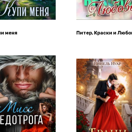
пи меня
Питер, Краски и Любо