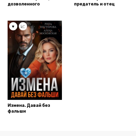
дозволенного
предатель и отец
Измена. Давай без
фальши