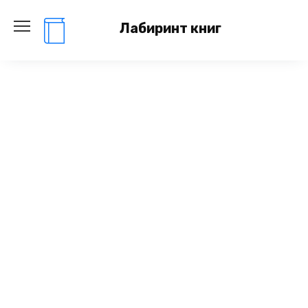
Перейти
к
Лабиринт книг
содержанию