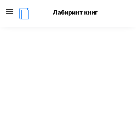
Перейти
к
Лабиринт книг
содержанию