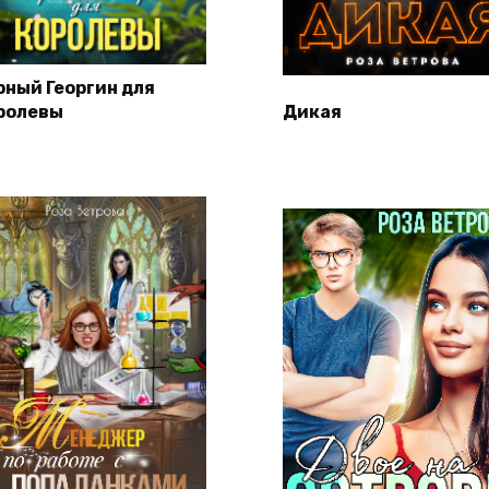
рный Георгин для
ролевы
Дикая