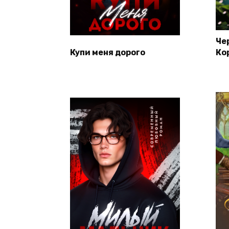
Че
Купи меня дорого
Ко