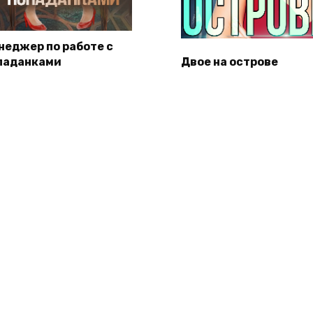
неджер по работе с
паданками
Двое на острове