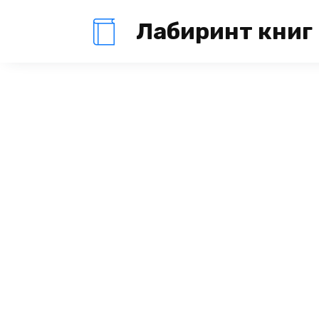
Перейти
Лабиринт книг
к
содержанию