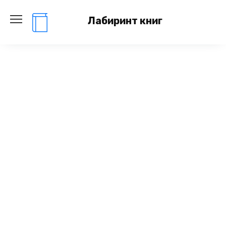
Перейти
к
Лабиринт книг
содержанию