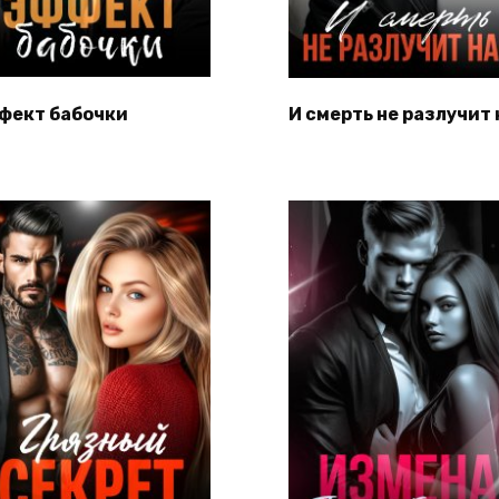
фект бабочки
И смерть не разлучит 