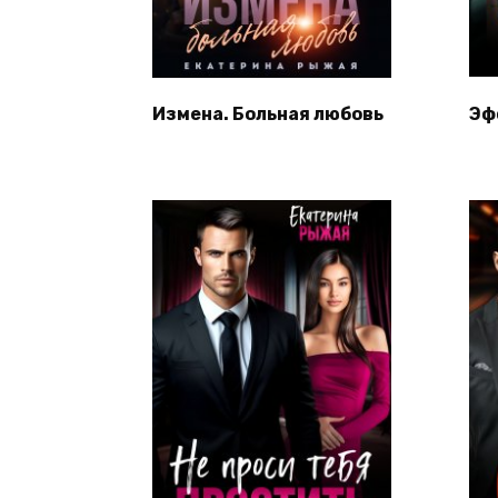
Измена. Больная любовь
Эф