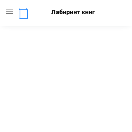
Перейти
к
Лабиринт книг
содержанию