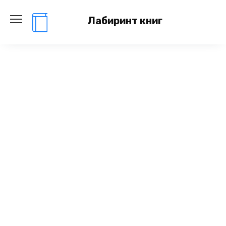
Перейти
к
Лабиринт книг
содержанию