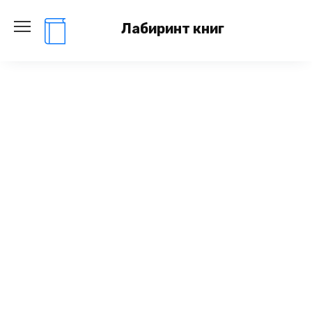
Перейти
к
Лабиринт книг
содержанию