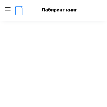
Перейти
к
Лабиринт книг
содержанию