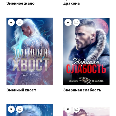
Змеиное жало
дракона
Змеиный хвост
Звериная слабость