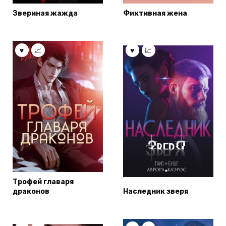
Звериная жажда
Фиктивная жена
Трофей главаря
драконов
Наследник зверя