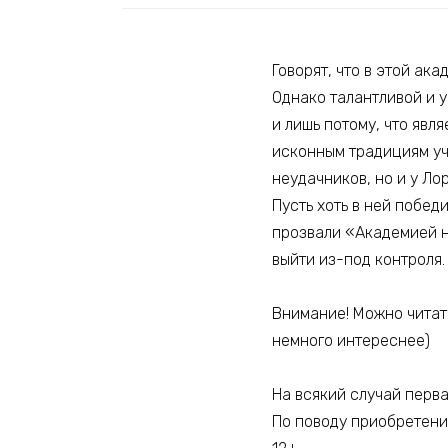
Говорят, что в этой ак
Однако талантливой и 
и лишь потому, что явл
исконным традициям уч
неудачников, но и у Ло
Пусть хоть в ней побед
прозвали «Академией н
выйти из-под контроля.
Внимание! Можно читать
немного интереснее)
На всякий случай первая
По поводу приобретения