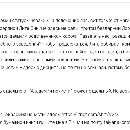
адемии статусы неважны, а положение зависит только от маг
усердной Лите Синице здесь не рады, притом бездарный Ло
яется дальним родственником короля. Разве эта несправедл
ебного заведения? Чтобы продержаться, Лита собирает ко
рана сторонников хватает – это не война один на один, а би
ит сильнейший, а не самый родовитый! Вот только эту академ
ечисти» – здесь о дисциплине почти не слышали, потому бо
 отдельно от "Академии нечисти", сюжет отдельный. Но все 
 "Академия нечисти" здесь: https://litnet.com/shrt/V2rS
 бумажной книги пишите мне в ВК или на почту talyana-orlo