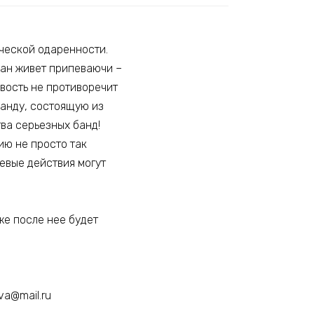
ической одаренности.
ран живет припеваючи –
ивость не противоречит
манду, состоящую из
тва серьезных банд!
ию не просто так
евые действия могут
же после нее будет
va@mail.ru