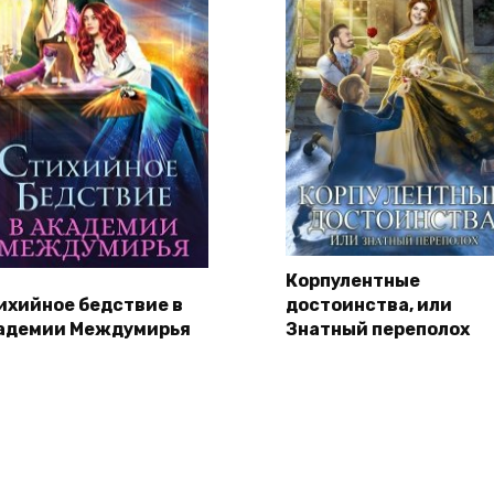
Корпулентные
ихийное бедствие в
достоинства, или
адемии Междумирья
Знатный переполох