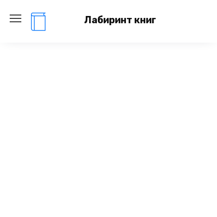
Перейти
к
Лабиринт книг
содержанию