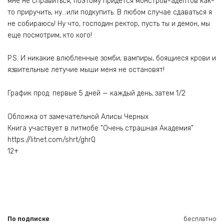
мне не справиться, поэтому придется монстров-адептов как-
то приручить, ну…или подкупить. В любом случае сдаваться я
не собираюсь! Ну что, господин ректор, пусть ты и демон, мы
еще посмотрим, кто кого!
P.S. И никакие влюбленные зомби, вампиры, боящиеся крови и
язвительные летучие мыши меня не остановят!
График прод: первые 5 дней — каждый день, затем 1/2
Обложка от замечательной Алисы Черных
Книга участвует в литмобе "Очень страшная Академия"
https://litnet.com/shrt/ghrQ
12+
По подписке
бесплатно