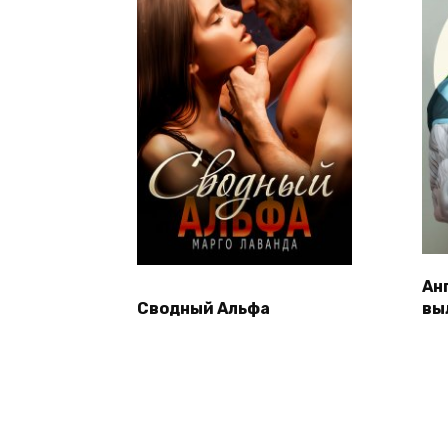
Ан
Сводный Альфа
вы