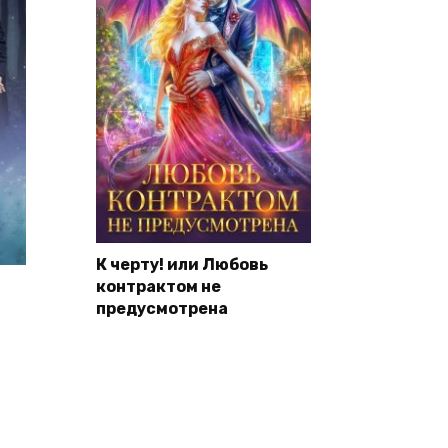
К черту! или Любовь
контрактом не
предусмотрена