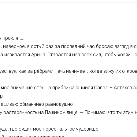
н проклят…
, наверное, в сотый раз за последний час бросаю взгляд в с
а извивается Арина. Старается изо всех сил, чтобы хозяин 
ствуя, как за рёбрами печь начинает, когда вижу их откро
т моё внимание спешно приближающийся Павел. – Астахов з
р.
спрашиваю обманчиво равнодушно.
у растерянность на Пашином лице. — Понимаю, что ты этим 
уда, где сидит моё персональное чудовище.