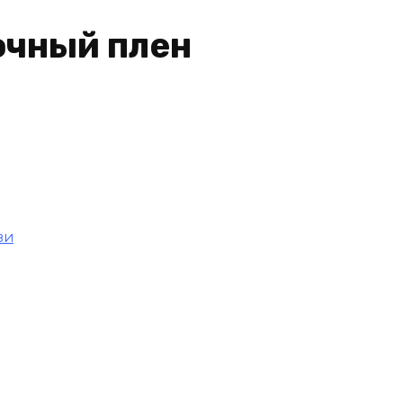
очный плен
зи