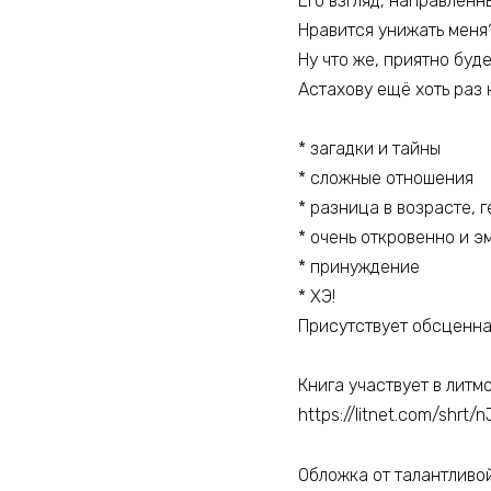
Его взгляд, направленн
Нравится унижать меня
Ну что же, приятно буд
Астахову ещё хоть раз 
* загадки и тайны
* сложные отношения
* разница в возрасте, 
* очень откровенно и 
* принуждение
* ХЭ!
Присутствует обсценна
Книга участвует в литм
https://litnet.com/shrt/n
Обложка от талантливо