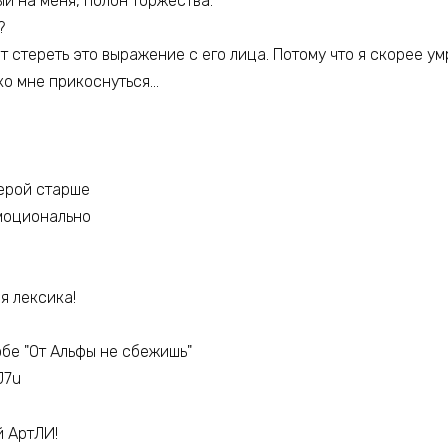
ый на меня, полон торжества.
?
ет стереть это выражение с его лица. Потому что я скорее у
ко мне прикоснуться…
герой старше
эмоционально
я лексика!
обе "От Альфы не сбежишь"
J7u
й АртЛИ!