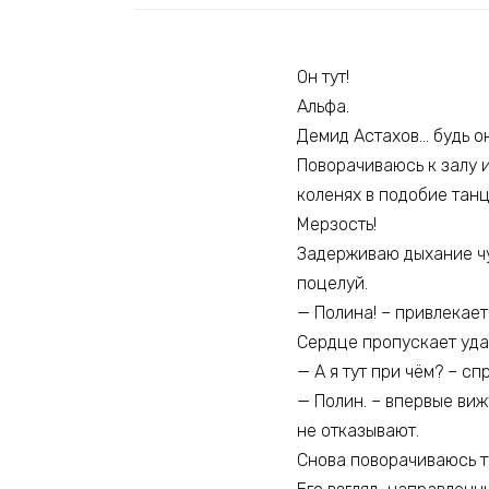
Он тут!
Альфа.
Демид Астахов… будь о
Поворачиваюсь к залу и
коленях в подобие танц
Мерзость!
Задерживаю дыхание чув
поцелуй.
— Полина! – привлекае
Сердце пропускает уда
— А я тут при чём? – 
— Полин. – впервые виж
не отказывают.
Снова поворачиваюсь т