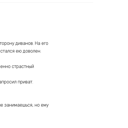
торону диванов. На его
остался ею доволен.
венно страстный
апросил приват.
не занимаешься, но ему