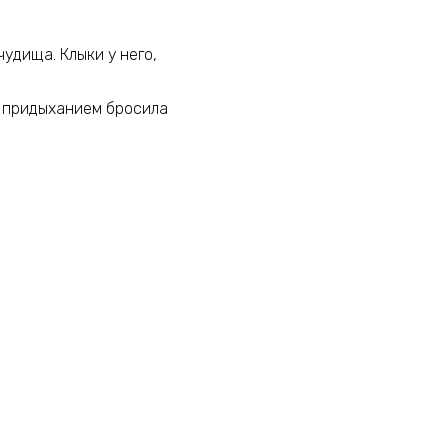
чудища. Клыки у него,
 с придыханием бросила