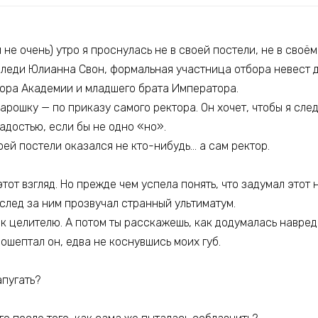
не очень) утро я проснулась не в своей постели, не в своём
— леди Юлианна Свон, формальная участница отбора невест 
ора Академии и младшего брата Императора.
арошку — по приказу самого ректора. Он хочет, чтобы я сле
радостью, если бы не одно «но».
ей постели оказался не кто-нибудь… а сам ректор.
этот взгляд. Но прежде чем успела понять, что задумал этот
вслед за ним прозвучал странный ультиматум.
 к целителю. А потом ты расскажешь, как додумалась навре
ошептал он, едва не коснувшись моих губ.
апугать?