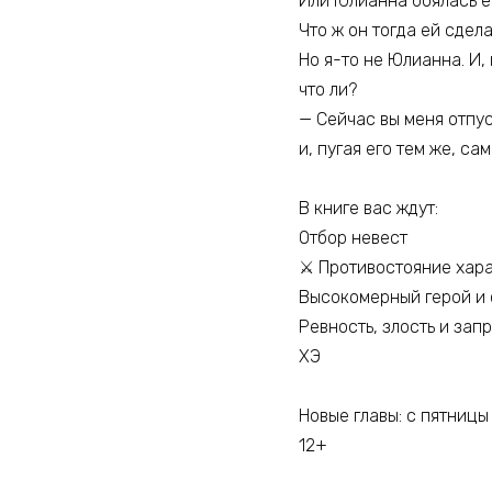
Или Юлианна боялась ег
Что ж он тогда ей сдела
Но я-то не Юлианна. И,
что ли?
— Сейчас вы меня отпус
и, пугая его тем же, са
В книге вас ждут:
Отбор невест
⚔️ Противостояние хар
Высокомерный герой и 
Ревность, злость и зап
ХЭ
Новые главы: с пятницы
12+