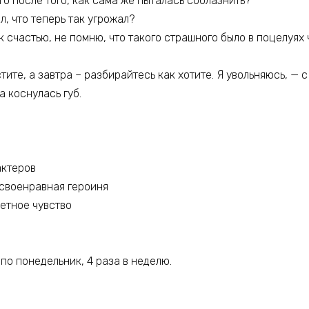
о после того, как сама же пыталась соблазнить?
л, что теперь так угрожал?
 к счастью, не помню, что такого страшного было в поцелуях 
тите, а завтра – разбирайтесь как хотите. Я увольняюсь, —
ма коснулась губ.
актеров
своенравная героиня
ретное чувство
 по понедельник, 4 раза в неделю.