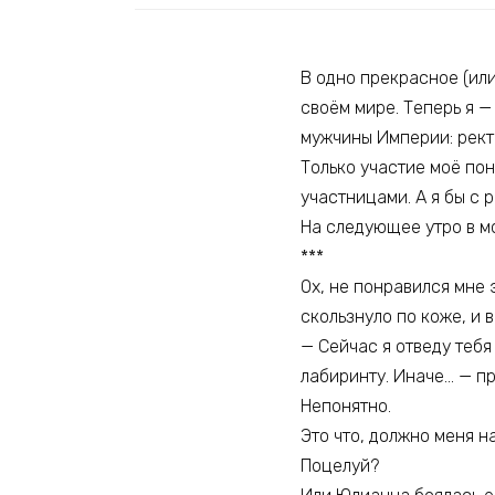
В одно прекрасное (или 
своём мире. Теперь я 
мужчины Империи: рект
Только участие моё пон
участницами. А я бы с 
На следующее утро в мо
***
Ох, не понравился мне 
скользнуло по коже, и 
— Сейчас я отведу тебя
лабиринту. Иначе… — пр
Непонятно.
Это что, должно меня н
Поцелуй?