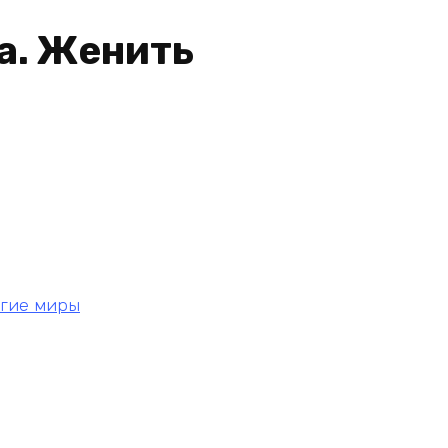
а. Женить
угие миры