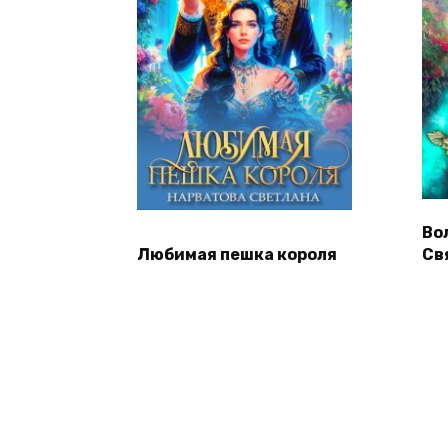
Во
Любимая пешка короля
Св