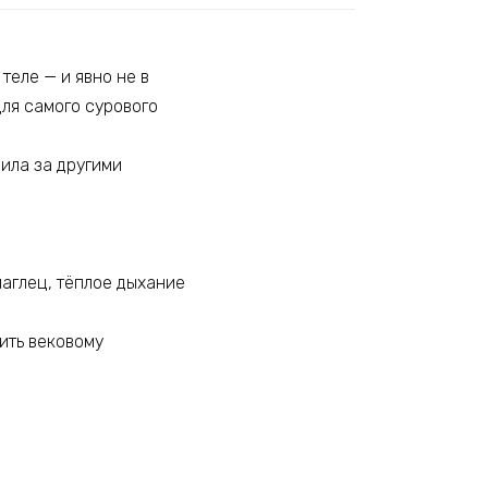
 теле — и явно не в
для самого сурового
дила за другими
 наглец, тёплое дыхание
дить вековому