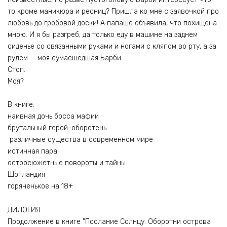
то кроме маникюра и ресниц? Пришла ко мне с заявочкой про
любовь до гробовой доски! А папаше объявила, что похищена
мною. И я бы разгреб, да только еду в машине на заднем
сиденье со связанными руками и ногами с кляпом во рту, а за
рулем — моя сумасшедшая Барби.
Стоп.
Моя?
В книге:
наивная дочь босса мафии
брутальный герой-оборотень
различные существа в современном мире
истинная пара
остросюжетные повороты и тайны
Шотландия
горяченькое на 18+
ДИЛОГИЯ
Продолжение в книге "Послание Солнцу. Оборотни острова