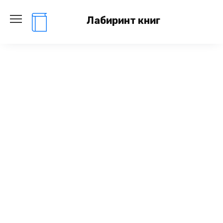
Перейти
к
Лабиринт книг
содержанию