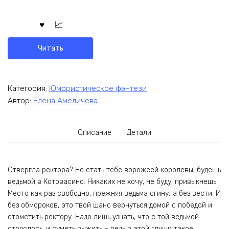
Читать
Категория:
Юмористическое фэнтези
Автор:
Елена Амеличева
Описание
Детали
Отвергла ректора? Не стать тебе ворожеей королевы, будешь
ведьмой в Котовасино. Никаких не хочу, не буду, привыкнешь.
Место как раз свободно, прежняя ведьма сгинула без вести. И
без обмороков, это твой шанс вернуться домой с победой и
отомстить ректору. Надо лишь узнать, что с той ведьмой
стряслось, и суметь выжить – ведь в этой глуши такое