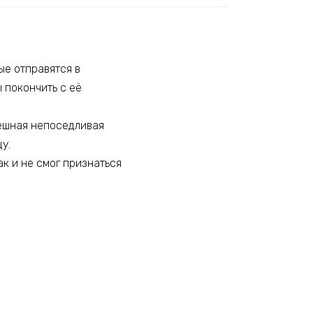
ые отправятся в
 покончить с её
мешная непоседливая
у.
ак и не смог признаться