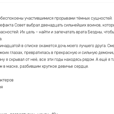
обеспокоены участившимися прорывами тёмных сущностей.
ефакта Совет выбрал двенадцать сильнейших воинов, котор
асностей. Их цель – найти и запечатать врата Бездны, чтобы
а.
ринадцатой в списке окажется дочь моего лучшего друга. С
 моих глазах, превратилась в прекрасную и сильную демониц
ну я скрывал от неё, все эти годы находясь рядом. А ещё я т
м в маске, разбившим хрупкое девичье сердце.
актеров
ня