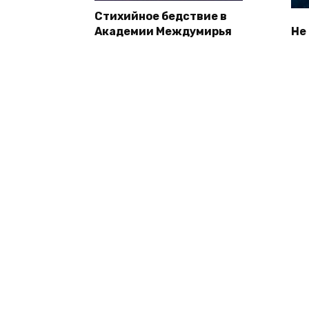
Стихийное бедствие в
Академии Междумирья
Не