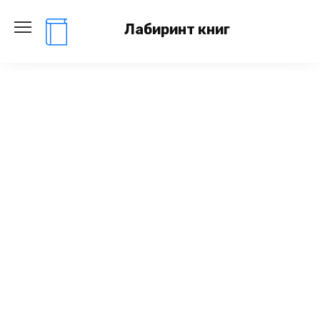
Перейти
к
Лабиринт книг
содержанию