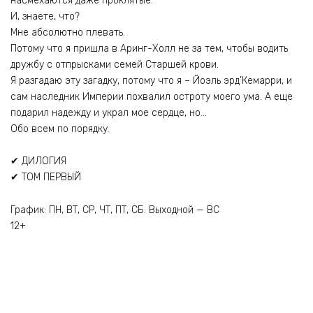
насмехаются даже проклятые.
И, знаете, что?
Мне абсолютно плевать.
Потому что я пришла в Аринг-Холл не за тем, чтобы водить
дружбу с отпрысками семей Старшей крови.
Я разгадаю эту загадку, потому что я – Йоэль эрд’Кемарри, и
сам наследник Империи похвалил остроту моего ума. А еще
подарил надежду и украл мое сердце, но…
Обо всем по порядку.
✔ ДИЛОГИЯ
✔ ТОМ ПЕРВЫЙ
График: ПН, ВТ, СР, ЧТ, ПТ, СБ. Выходной — ВС
12+