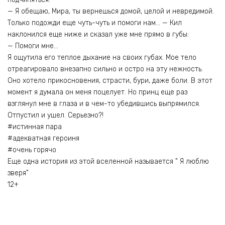
— Я обещаю, Мира, ты вернешься домой, целой и невредимой.
Только подожди еще чуть-чуть и помоги нам… — Кил
наклонился еще ниже и сказал уже мне прямо в губы:
— Помоги мне…
Я ощутила его теплое дыхание на своих губах. Мое тело
отреагировало внезапно сильно и остро на эту нежность.
Оно хотело прикосновения, страсти, бури, даже боли. В этот
момент я думала он меня поцелует. Но принц еще раз
взглянул мне в глаза и в чем-то убедившись выпрямился.
Отпустил и ушел. Серьезно?!
#истинная пара
#адекватная героиня
#очень горячо
Еще одна история из этой вселенной называется " Я люблю
зверя"
12+