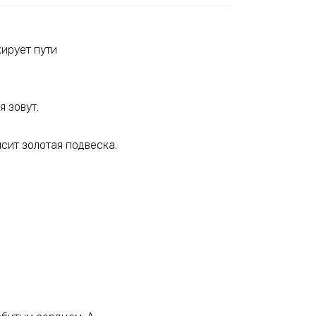
кирует пути
я зовут.
исит золотая подвеска.