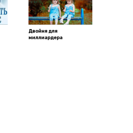
Двойня для
миллиардера