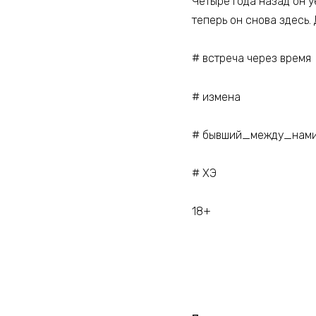
Четыре года назад он у
теперь он снова здесь.
# встреча через время
# измена
# бывший_между_нам
# ХЭ
18+