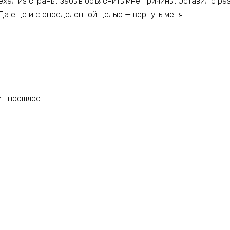
ехал из страны, забыв объяснить мне причины. Оставил с ра
 Да еще и с определенной целью — вернуть меня.
и_прошлое