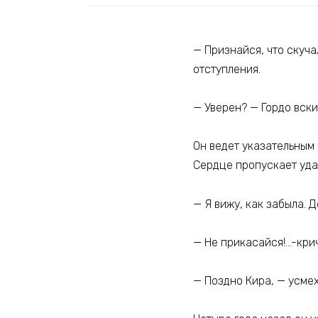
— Признайся, что скуча
отступления.
— Уверен? — Гордо вски
Он ведет указательным 
Сердце пропускает удар
— Я вижу, как забыла. 
— Не прикасайся!…-крич
— Поздно Кира, — усмех