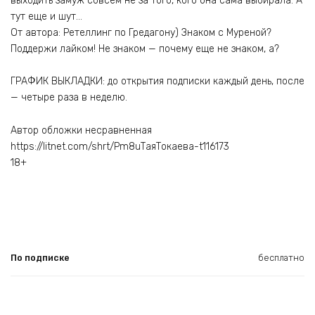
выходить замуж совсем не за того, кого она сама выбирала. А
тут еще и шут…
От автора: Ретеллинг по Гредагону) Знаком с Муреной?
Поддержи лайком! Не знаком — почему еще не знаком, а?
ГРАФИК ВЫКЛАДКИ: до открытия подписки каждый день, после
— четыре раза в неделю.
Автор обложки несравненная
https://litnet.com/shrt/Pm8uТаяТокаева-t116173
18+
По подписке
бесплатно