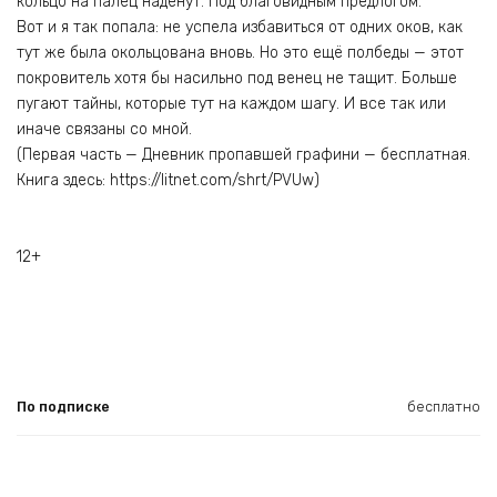
кольцо на палец наденут. Под благовидным предлогом.
Вот и я так попала: не успела избавиться от одних оков, как
тут же была окольцована вновь. Но это ещё полбеды — этот
покровитель хотя бы насильно под венец не тащит. Больше
пугают тайны, которые тут на каждом шагу. И все так или
иначе связаны со мной.
(Первая часть — Дневник пропавшей графини — бесплатная.
Книга здесь: https://litnet.com/shrt/PVUw)
12+
По подписке
бесплатно