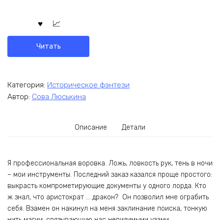
Читать
Категория:
Историческое фэнтези
Автор:
Сова Люськина
Описание
Детали
Я профессиональная воровка. Ложь, ловкость рук, тень в ночи
– мои инструменты. Последний заказ казался проще простого:
выкрасть компрометирующие документы у одного лорда. Кто
ж знал, что аристократ … дракон? Он позволил мне ограбить
себя. Взамен он накинул на меня заклинание поиска, тонкую
нить магии, связывающую нас невидимыми узами.