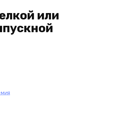
елкой или
ыпускной
емия