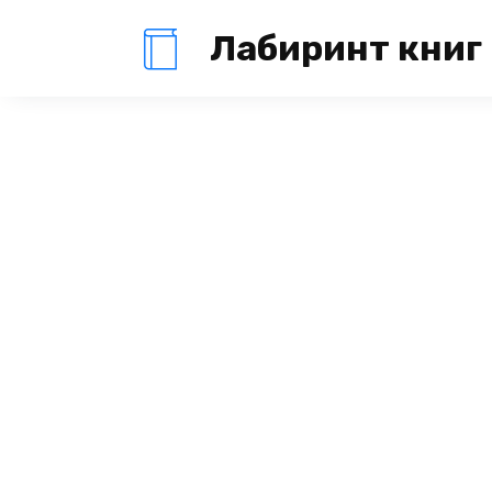
Перейти
Лабиринт книг
к
содержанию