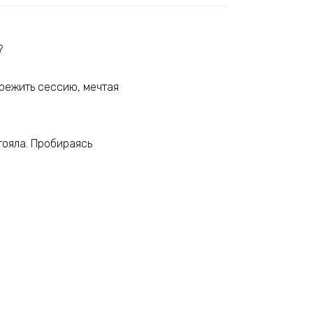
?
ережить сессию, мечтая
тояла. Пробираясь