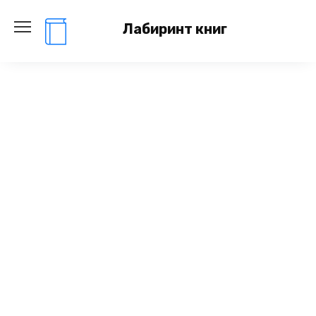
Перейти
к
Лабиринт книг
содержанию