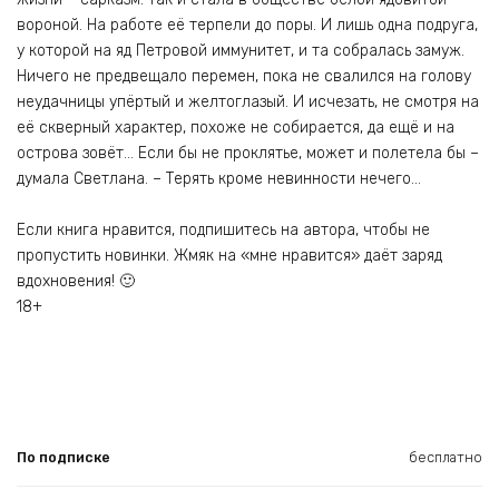
вороной. На работе её терпели до поры. И лишь одна подруга,
у которой на яд Петровой иммунитет, и та собралась замуж.
Ничего не предвещало перемен, пока не свалился на голову
неудачницы упёртый и желтоглазый. И исчезать, не смотря на
её скверный характер, похоже не собирается, да ещё и на
острова зовёт… Если бы не проклятье, может и полетела бы –
думала Светлана. – Терять кроме невинности нечего…
Если книга нравится, подпишитесь на автора, чтобы не
пропустить новинки. Жмяк на «мне нравится» даёт заряд
вдохновения! 🙂
18+
По подписке
бесплатно