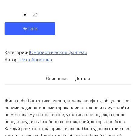
Читать
Категория:
Юмористическое фэнтези
Автор:
Рита Аристова
Описание
Детали
Жила себе Света тихо-мирно, жевала конфеты, общалась со
своими радиоактивными тараканами в голове и замуж выйти
не мечтала. Ну почти. Точнее, утратила все надежды после
череды неудачных любовных похождений, которых не было.
Каждый раз что-то, да приключалось. Одно удовольствие в её
жизни – сарказм. Так и стала в обществе белой ядовитой