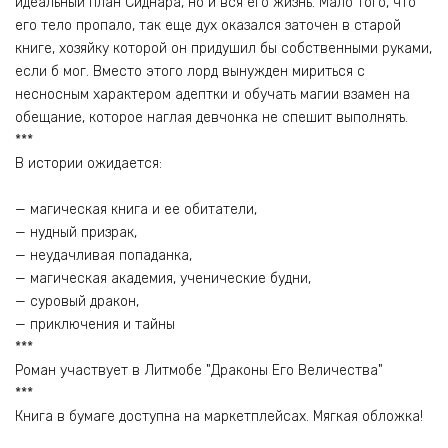
идеальный план Сиднара, но и вся его жизнь. Мало того, что
его тело пропало, так еще дух оказался заточен в старой
книге, хозяйку которой он придушил бы собственными руками,
если б мог. Вместо этого лорд вынужден мириться с
несносным характером адептки и обучать магии взамен на
обещание, которое наглая девчонка не спешит выполнять.
***
В истории ожидается:
— магическая книга и ее обитатели,
— нудный призрак,
— неудачливая попаданка,
— магическая академия, ученические будни,
— суровый дракон,
— приключения и тайны
***
Роман участвует в Литмобе "Драконы Его Величества"
***
Книга в бумаге доступна на маркетплейсах. Мягкая обложка!