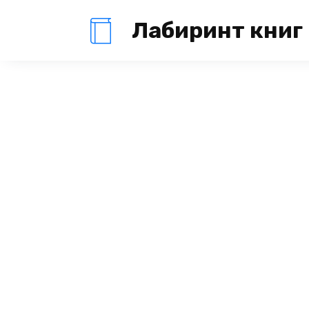
Перейти
Лабиринт книг
к
содержанию