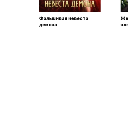
Фальшивая невеста
Же
демона
эл