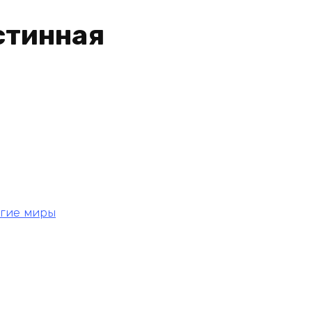
стинная
угие миры