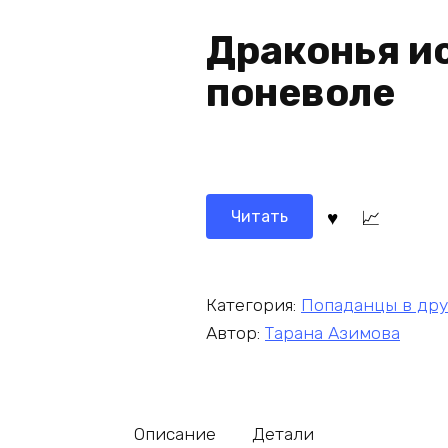
Драконья и
поневоле
Читать
Категория:
Попаданцы в др
Автор:
Тарана Азимова
Описание
Детали