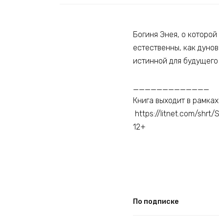
Богиня Энея, о которой
естественны, как дунов
истинной для будущего 
_____________
Книга выходит в рамках
https://litnet.com/shrt/
12+
По подписке