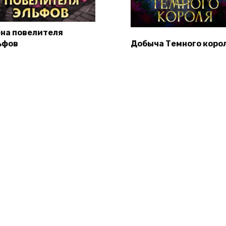
на повелителя
ьфов
Добыча Темного коро