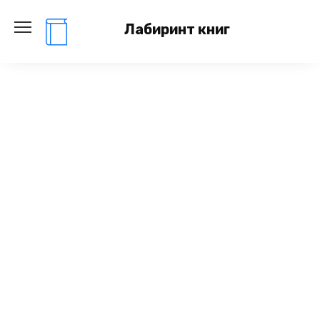
Перейти
к
Лабиринт книг
содержанию