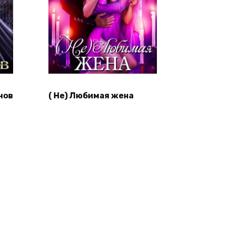
нов
( Не) Любимая жена