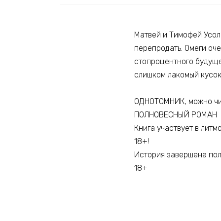
Матвей и Тимофей Усол
перепродать. Омеги оче
стопроцентного будущег
слишком лакомый кусок,
ОДНОТОМНИК, можно чи
ПОЛНОВЕСНЫЙ РОМАН
Книга участвует в литм
18+!
История завершена по
18+