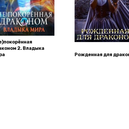
Не)покорённая
аконом 2. Владыка
ра
Рожденная для драко