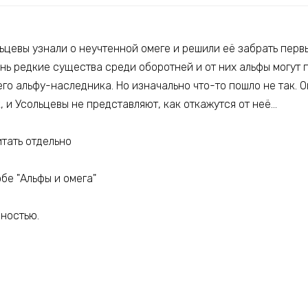
ьцевы узнали о неучтенной омеге и решили её забрать перв
нь редкие существа среди оборотней и от них альфы могут 
о альфу-наследника. Но изначально что-то пошло не так. О
 и Усольцевы не представляют, как откажутся от неё…
тать отдельно
обе "Альфы и омега"
лностью.