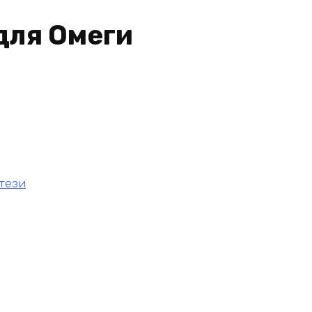
для Омеги
тези