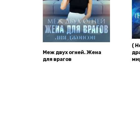
( 
Меж двух огней. Жена
др
для врагов
ми