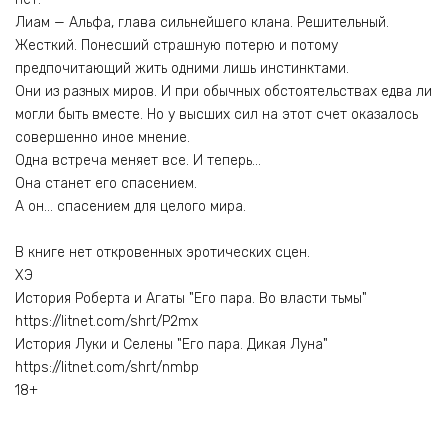
Лиам — Альфа, глава сильнейшего клана. Решительный.
Жесткий. Понесший страшную потерю и потому
предпочитающий жить одними лишь инстинктами.
Они из разных миров. И при обычных обстоятельствах едва ли
могли быть вместе. Но у высших сил на этот счет оказалось
совершенно иное мнение.
Одна встреча меняет все. И теперь…
Она станет его спасением.
А он… спасением для целого мира.
В книге нет откровенных эротических сцен.
ХЭ
История Роберта и Агаты "Его пара. Во власти тьмы"
https://litnet.com/shrt/P2mx
История Луки и Селены "Его пара. Дикая Луна"
https://litnet.com/shrt/nmbp
18+