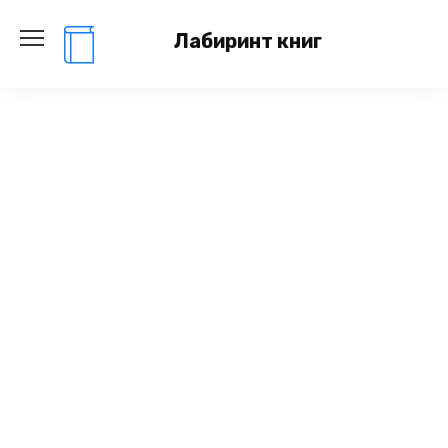
Перейти
к
Лабиринт книг
содержанию