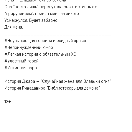
Меня — Владыку Темных земель!
Она "всего лишь" перепутала связь истинных с
"приручением", приняв меня за дикого.
Усмехнулся. Будет забавно.
Для меня.
_________________________________
#Неунывающая героиня и ехидный дракон
#Непринужденный юмор
#Легкая история с обязательным ХЭ
#властный герой
#Истинная пара
История Джара — "Случайная жена для Владыки огня"
История Ривадавира "Библиотекарь для демона"
12+