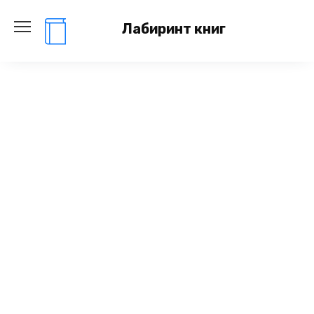
Перейти
к
Лабиринт книг
содержанию