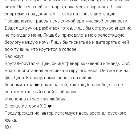
вижу. Чего я с ней не творю, пока меня накрывает! Я как
спортсмен под допингом – готов на любые дистанции.
Преодолеваю трассы немыслимой эротической сложности.
Дошел до ручки, разбиться готов, лишь бы остроухое видение
не покидало меня. Лишь бы приходило в мою холостяцкую
берлогу каждую ночь. Лишь бы тискать ее и вытворять с ней
всю ту дичь, что крутится в голове.
Вас ждут:
Брутал-бруталыч Ден, он же тренер хоккейной команды СКА.
Благовоспитанная эльфийка из другого мира. Она же ночная
фея Дена. К слову, помешанного на ней до
беспамятства.‍❤️‍Только на ней, так как Ден вообще-то не
сентиментальный герой-любовник.
И конечно страстная любовь.
В конце истории Х.Э.‍❤️‍
Предупреждение: автор использует весь арсенал русского
языка.
18+