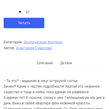
Читать
Категория:
Эротическое фэнтези
Автор:
Анастасия Суворова
Описание
Детали
– Ты кто? – выдыхаю в лицо остроухой гостье.
Зачем?! Какие к чертям подробности! Хватай это неземное
существо и тащи в койку, пока дурман не развеялся.
А дурман ли? Я, похоже, схожу с ума. Галлюцинирую изо дня в
день. Вижу в своей квартире фею неземной красоты.
Сказочную такую, соблазнительную. Ох, блин, не только ведь