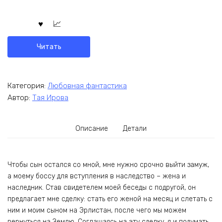
Читать
Категория:
Любовная фантастика
Автор:
Тая Ирова
Описание
Детали
Чтобы сын остался со мной, мне нужно срочно выйти замуж,
а моему боссу для вступления в наследство – жена и
наследник. Став свидетелем моей беседы с подругой, он
предлагает мне сделку: стать его женой на месяц и слетать с
ним и моим сыном на Эрлистан, после чего мы можем
вернуться на Землю. Соглашаясь на эту сделку, я и подумать