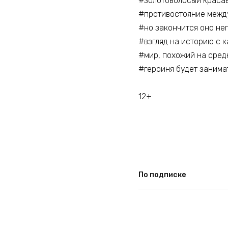
#золотоволосый краса
#противостояние межд
#но закончится оно неп
#взгляд на историю с 
#мир, похожий на сред
#героиня будет занима
12+
По подписке