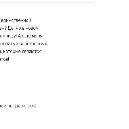
, единственной
н? Да, но в новом
темницу! А еще меня
ьзовать в собственных
й, которые являются
тов!
вам понравилась!