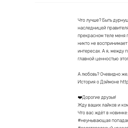
Что лучше? Быть дурну
наследницей правителя 
прекрасном теле меня п
никто не воспринимает
интересах. А я, между 
главной ценностью это
А любовь? Очевидно же,
История о Дэймоне https
‍❤️‍Дорогие друзья!
Жду ваших лайков и ком
Что вас ждёт в новинке:
#неунывающая попадан