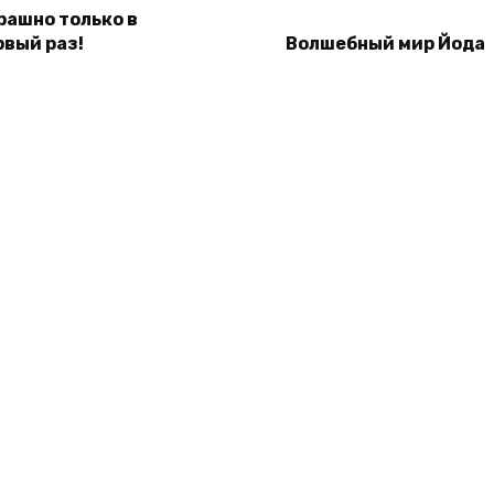
рашно только в
рвый раз!
Волшебный мир Йода