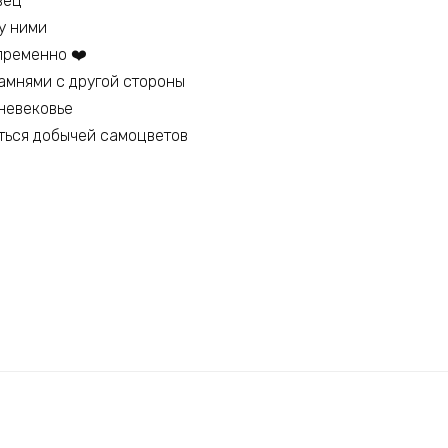
вец
у ними
ременно ‍❤️‍
камнями с другой стороны
невековье
ться добычей самоцветов