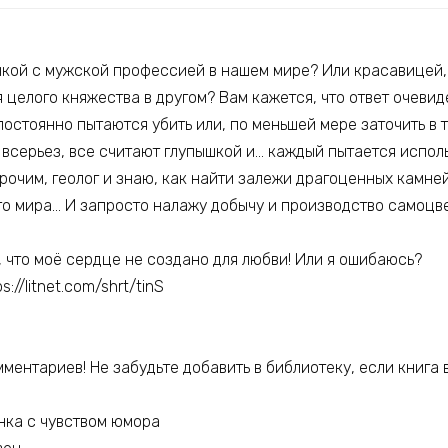
шкой с мужской профессией в нашем мире? Или красавицей
целого княжества в другом? Вам кажется, что ответ очевиде
остоянно пытаются убить или, по меньшей мере заточить в 
 всерьез, все считают глупышкой и… каждый пытается испол
прочим, геолог и знаю, как найти залежи драгоценных камне
го мира… И запросто налажу добычу и производство самоцве
 что моё сердце не создано для любви! Или я ошибаюсь?
://litnet.com/shrt/tinS
ментариев! Не забудьте добавить в библиотеку, если книга 
ка с чувством юмора