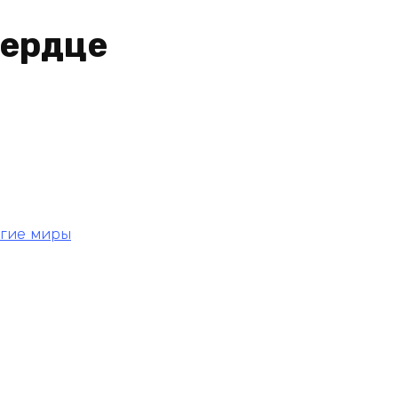
сердце
угие миры