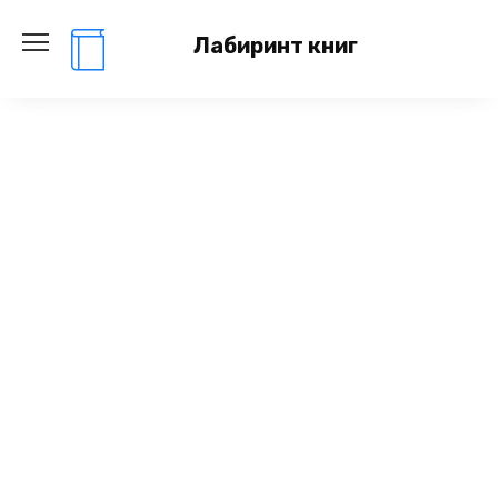
Перейти
к
Лабиринт книг
содержанию