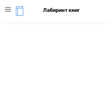
Перейти
к
Лабиринт книг
содержанию