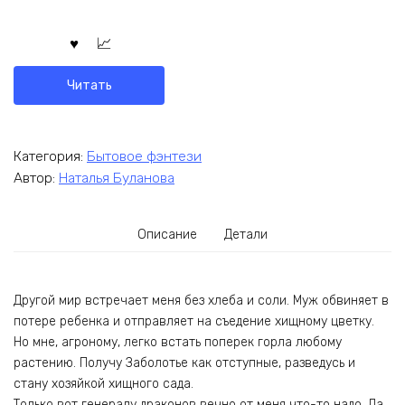
Читать
Категория:
Бытовое фэнтези
Автор:
Наталья Буланова
Описание
Детали
Другой мир встречает меня без хлеба и соли. Муж обвиняет в
потере ребенка и отправляет на съедение хищному цветку.
Но мне, агроному, легко встать поперек горла любому
растению. Получу Заболотье как отступные, разведусь и
стану хозяйкой хищного сада.
Только вот генералу драконов вечно от меня что-то надо. Да