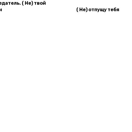
датель. ( Не) твой
н
( Не) отпущу тебя