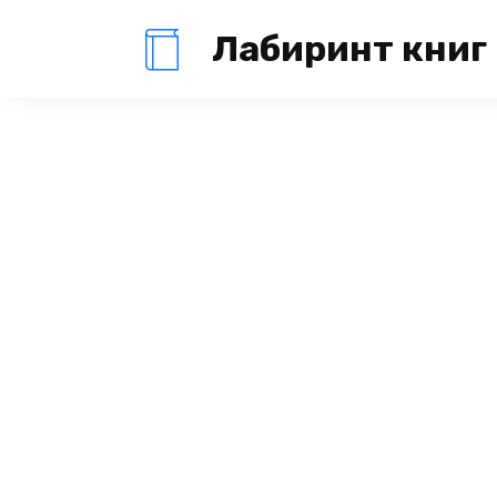
Перейти
Лабиринт книг
к
содержанию