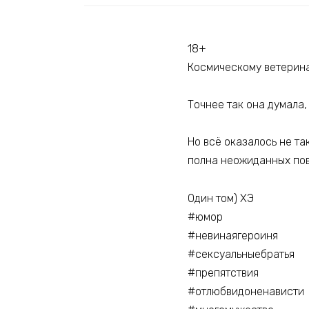
18+
Космическому ветерина
Точнее так она думала,
Но всё оказалось не та
полна неожиданных пов
Один том) ХЭ
#юмор
#невинаягероиня
#сексуальныебратья
#препятствия
#отлюбвидоненависти