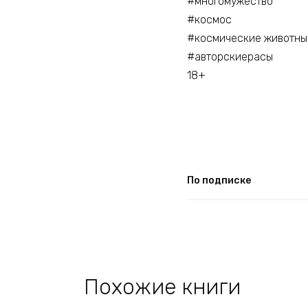
#многомужество
#космос
#космические животны
#авторскиерасы
18+
По подписке
Похожие книги