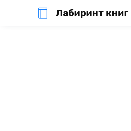
Перейти
Лабиринт книг
к
содержанию