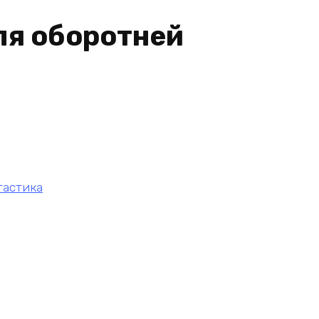
ля оборотней
тастика