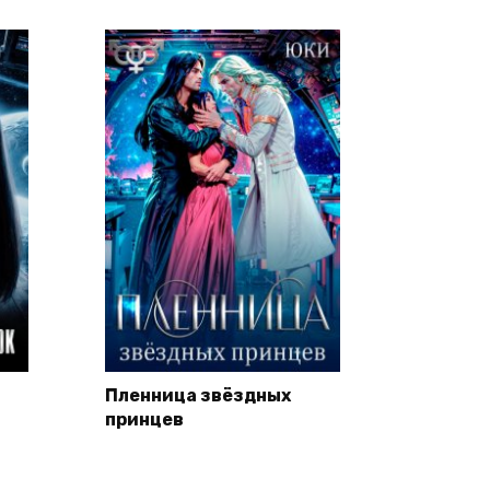
Пленница звёздных
принцев