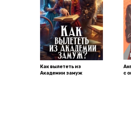
Как вылететь из
Ан
Академии замуж
с 