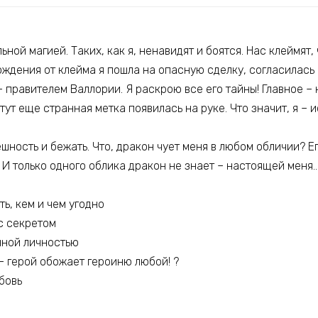
ьной магией. Таких, как я, ненавидят и боятся. Нас клеймят,
ождения от клейма я пошла на опасную сделку, согласилась
правителем Валлории. Я раскрою все его тайны! Главное – 
тут еще странная метка появилась на руке. Что значит, я –
шность и бежать. Что, дракон чует меня в любом обличии? Ег
. И только одного облика дракон не знает – настоящей меня
ть, кем и чем угодно
с секретом
нной личностью
– герой обожает героиню любой! ?
бовь